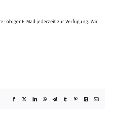
r obiger E-Mail jederzeit zur Verfügung. Wir
Facebook
X
LinkedIn
WhatsApp
Telegram
Tumblr
Pinterest
Xing
Email