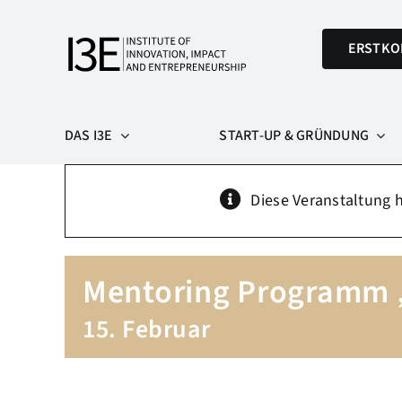
Skip
to
ERSTKO
content
DAS I3E
START-UP & GRÜNDUNG
Diese Veranstaltung h
Mentoring Programm 
15. Februar