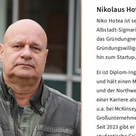
Nikolaus Ho
Niko Hotea ist s
Albstadt-Sigmari
das Gründungnet
Gründungswillig
hin zum Startup
Er ist Diplom-In
und hält einen M
und der Northwes
einer Karriere 
u.a. bei McKinse
Großunternehmen 
Seit 2023 gibt e