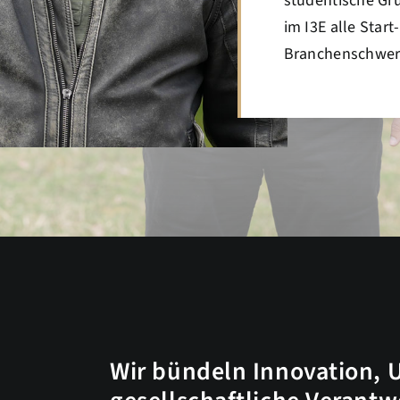
studentische Gr
im I3E alle Star
Branchenschwer
Wir bündeln Innovation, 