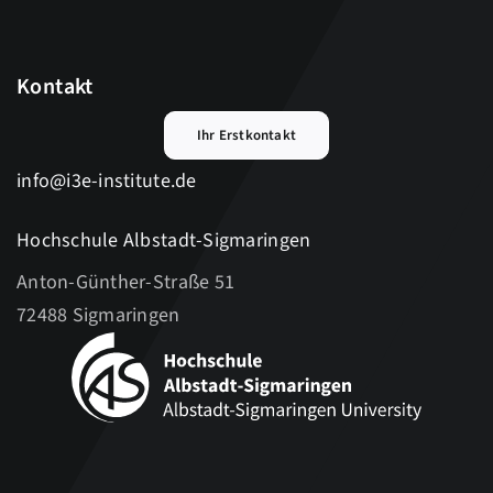
Einstellungen ändern
Impressum
Historie der Einstellungen
Kontakt
Ihr Erstkontakt
Einwilligungen widerrufen
info@i3e-institute.de
Hochschule Albstadt-Sigmaringen
Anton-Günther-Straße 51
72488 Sigmaringen