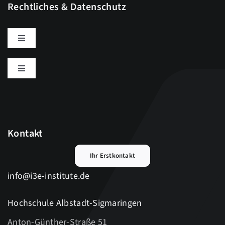
Rechtliches & Datenschutz
Toggle
Navigation
Datenschutz
Toggle
Navigation
Einstellungen ändern
Impressum
Historie der Einstellungen
Kontakt
Ihr Erstkontakt
Einwilligungen widerrufen
info@i3e-institute.de
Hochschule Albstadt-Sigmaringen
Anton-Günther-Straße 51