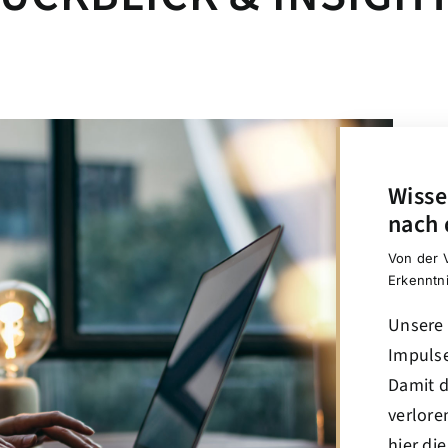
Wisse
nach
Von der V
Erkenntn
Unsere 
Impulse
Damit d
verlore
hier di