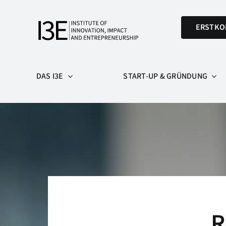
Skip
to
ERSTKO
content
DAS I3E
START-UP & GRÜNDUNG
R